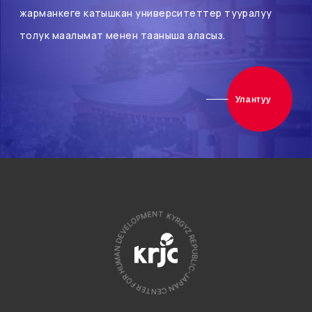
жарманкеге катышкан университеттер тууралуу
толук маалымат менен тааныша аласыз.
Улантуу