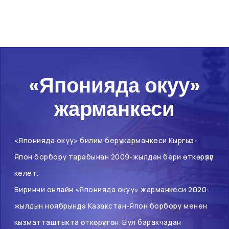
«Японияда окуу»
жарманкеси
«Японияда окуу» билим берүү жарманкеси Кыргыз-
Япон борбору тарабынан 2009-жылдан бери өткөрүлүп
келет.
Биринчи онлайн «Японияда окуу» жарманкеси 2020-
жылдын ноябрында Казакстан-Япон борбору менен
кызматташтыкта өткөрүлгөн. Бул баракчадан