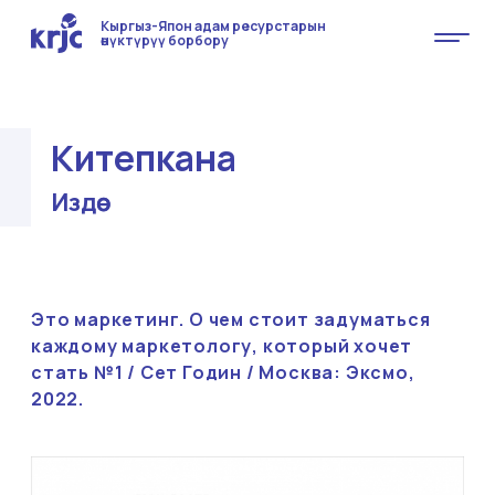
Кыргыз-Япон адам ресурстарын
өнүктүрүү борбору
Китепкана
Издөө
Это маркетинг. О чем стоит задуматься
каждому маркетологу, который хочет
стать №1 / Сет Годин / Москва: Эксмо,
2022.