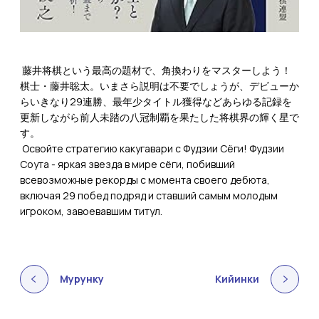
藤井将棋という最高の題材で、角換わりをマスターしよう！
棋士・藤井聡太。いまさら説明は不要でしょうが、デビューか
らいきなり29連勝、最年少タイトル獲得などあらゆる記録を
更新しながら前人未踏の八冠制覇を果たした将棋界の輝く星で
す。
Освойте стратегию какугавари с Фудзии Сёги! Фудзии
Соута - яркая звезда в мире сёги, побивший
всевозможные рекорды с момента своего дебюта,
включая 29 побед подряд и ставший самым молодым
игроком, завоевавшим титул.
Мурунку
Кийинки