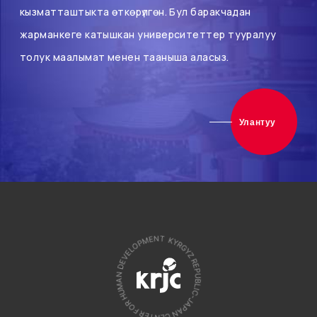
кызматташтыкта өткөрүлгөн. Бул баракчадан
жарманкеге катышкан университеттер тууралуу
толук маалымат менен тааныша аласыз.
Улантуу