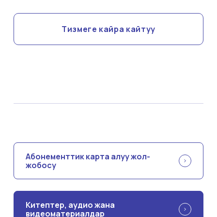
Тизмеге кайра кайтуу
Абонементтик карта алуу жол-
жобосу
Китептер, аудио жана
видеоматериалдар