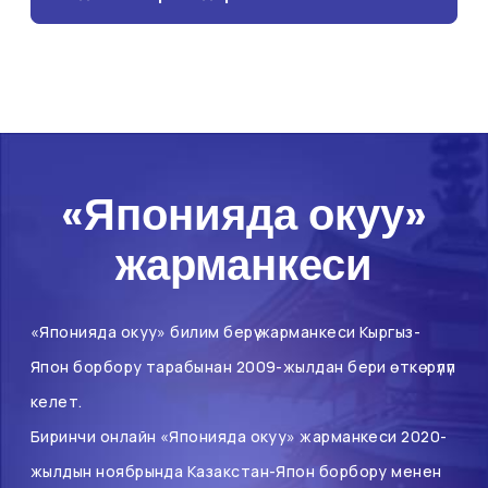
«Японияда окуу»
жарманкеси
«Японияда окуу» билим берүү жарманкеси Кыргыз-
Япон борбору тарабынан 2009-жылдан бери өткөрүлүп
келет.
Биринчи онлайн «Японияда окуу» жарманкеси 2020-
жылдын ноябрында Казакстан-Япон борбору менен