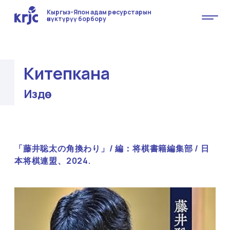
Кыргыз-Япон адам ресурстарын
өнүктүрүү борбору
Китепкана
Издөө
「藤井聡太の角換わり」/ 編：将棋書籍編集部 / 日
本将棋連盟、2024.