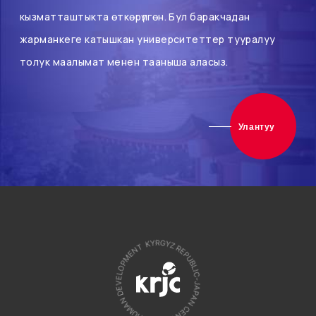
кызматташтыкта өткөрүлгөн. Бул баракчадан
жарманкеге катышкан университеттер тууралуу
толук маалымат менен тааныша аласыз.
Улантуу