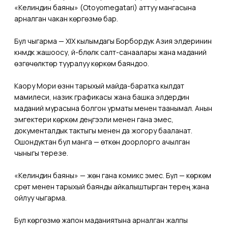
«Келиндин баяны» (Otoyomegatari) аттуу мангасына
арналган чакан көргөзмө бар.
Бул чыгарма — XIX кылымдагы Борбордук Азия элдеринин
күнүмдүк жашоосу, үй-бүлөлүк салт-санаалары жана маданий
өзгөчөлүктөрү тууралуу көркөм баяндоо.
Каору Мори өзүнүн тарыхый майда-баратка кылдат
мамилеси, назик графикасы жана башка элдердин
маданий мурасына болгон урматы менен таанымал. Анын
эмгектери көркөм деңгээли менен гана эмес,
документалдык тактыгы менен да жогору бааланат.
Ошондуктан бул манга — өткөн доорлорго ачылган
чыныгы терезе.
«Келиндин баяны» — жөн гана комикс эмес. Бул — көркөм
сүрөт менен тарыхый баянды айкалыштырган терең жана
ойлуу чыгарма.
Бул көргөзмө жапон маданиятына арналган жалпы