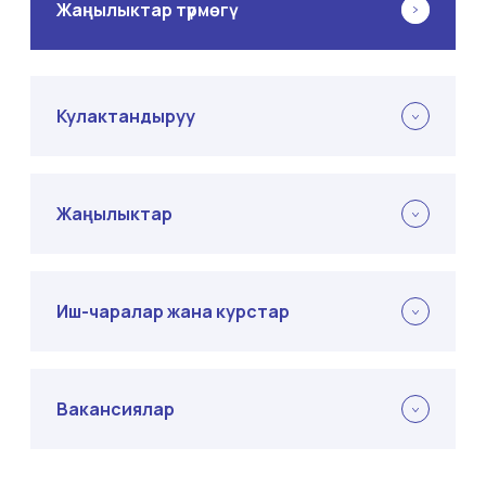
Жаңылыктар түрмөгү
Кулактандыруу
Жаңылыктар
Иш-чаралар жана курстар
Вакансиялар