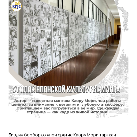
Биздин борбордо япон сүрөтчүсү Каору Мори тарткан