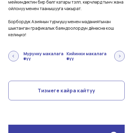
мейкиндиктин бир бөлүгү катары түзүлүп, көрүүчүлөрдү тынч жана
ойлонуу менен таанышууга чакырат.
Борбордук Азиянын турмушу менен маданиятынан
шыктанган графикалык баяндоолордун дүйнөсүнө кош
келиңиз!
Мурунку макалага
Кийинки макалага
өтүү
өтүү
Тизмеге кайра кайтуу