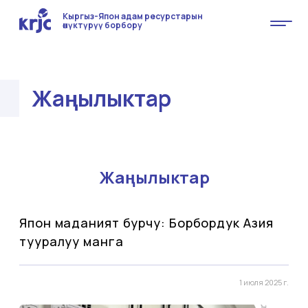
Кыргыз-Япон адам ресурстарын
өнүктүрүү борбору
Жаңылыктар
Жаңылыктар
Япон маданият бурчу: Борбордук Азия
тууралуу манга
1 июля 2025 г.