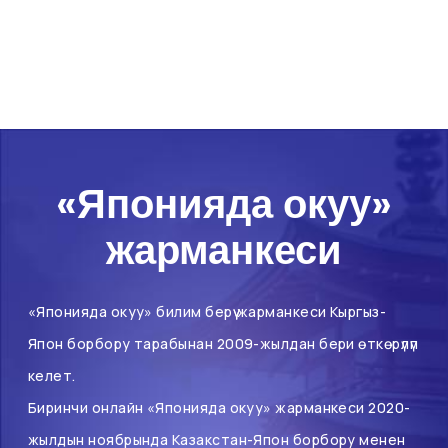
«Японияда окуу»
жарманкеси
«Японияда окуу» билим берүү жарманкеси Кыргыз-
Япон борбору тарабынан 2009-жылдан бери өткөрүлүп
келет.
Биринчи онлайн «Японияда окуу» жарманкеси 2020-
жылдын ноябрында Казакстан-Япон борбору менен