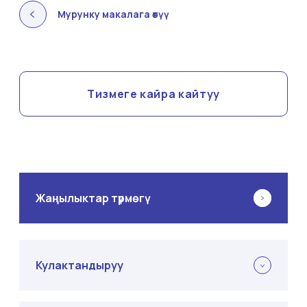
Мурунку макалага өтүү
Тизмеге кайра кайтуу
Жаңылыктар түрмөгү
Кулактандыруу