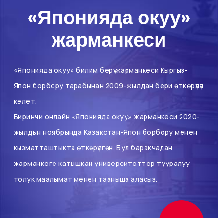
«Японияда окуу»
жарманкеси
«Японияда окуу» билим берүү жарманкеси Кыргыз-
Япон борбору тарабынан 2009-жылдан бери өткөрүлүп
келет.
Биринчи онлайн «Японияда окуу» жарманкеси 2020-
жылдын ноябрында Казакстан-Япон борбору менен
кызматташтыкта өткөрүлгөн. Бул баракчадан
жарманкеге катышкан университеттер тууралуу
толук маалымат менен тааныша аласыз.