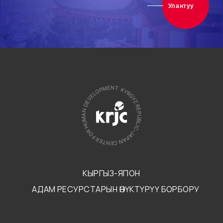
Улантуу
КЫРГЫЗ-ЯПОН
АДАМ РЕСУРСТАРЫН ӨНҮКТҮРҮҮ БОРБОРУ