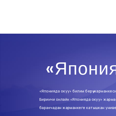
«Япония
«Японияда окуу» билим берүү жарманкес
Биринчи онлайн «Японияда окуу» жарма
баракчадан жарманкеге катышкан унив