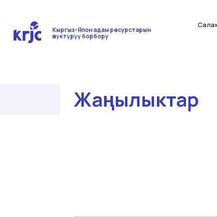
Сала
Кыргыз-Япон адам ресурстарын
өнүктүрүү борбору
Жаңылыктар