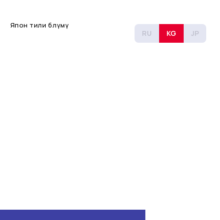
Япон тили бөлүмү
RU
KG
JP