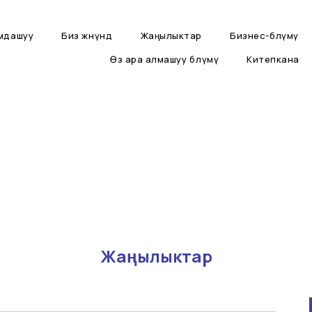
мдашуу
Биз жөнүндө
Жаңылыктар
Бизнес-бөлүмү
Өз ара алмашуу бөлүмү
Китепкана
Жаңылыктар