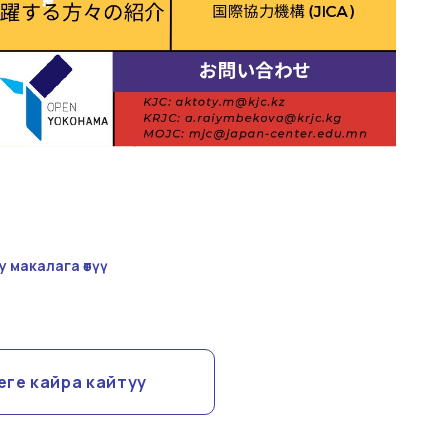
 макалага өтүү
еге кайра кайтуу