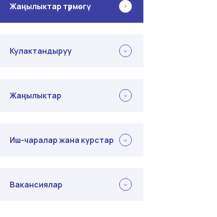
Жаңылыктар түрмөгү
Кулактандыруу
Жаңылыктар
Иш-чаралар жана курстар
Вакансиялар