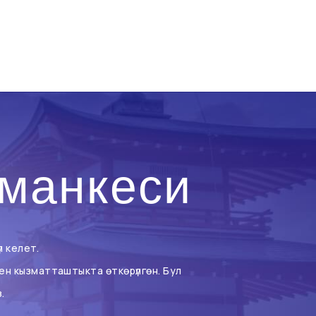
рманкеси
п келет.
н кызматташтыкта өткөрүлгөн. Бул
.