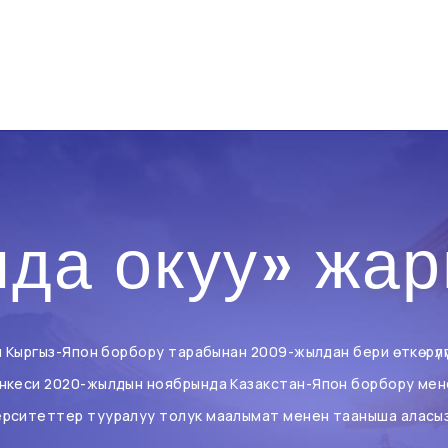
да окуу» жа
и Кыргыз-Япон борбору тарабынан 2009-жылдан бери өткөрүлү
нкеси 2020-жылдын ноябрында Казакстан-Япон борбору мене
ерситеттер тууралуу толук маалымат менен тааныша аласыз