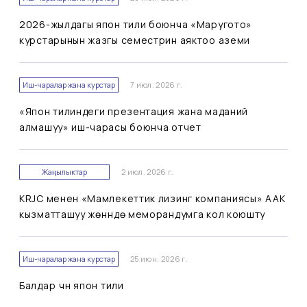
2026-жылдагы япон тили боюнча «Маругото»
курстарынын жазгы семестрин аяктоо аземи
Иш-чаралар жана курстар
7 июл. 2026 г.
«Япон тилиндеги презентация жана маданий
алмашуу» иш-чарасы боюнча отчет
Жаңылыктар
2 июл. 2026 г.
KRJC менен «Мамлекеттик лизинг компаниясы» ААК
кызматташуу жөнүндө меморандумга кол коюшту
Иш-чаралар жана курстар
25 июн. 2026 г.
Балдар үчүн япон тили