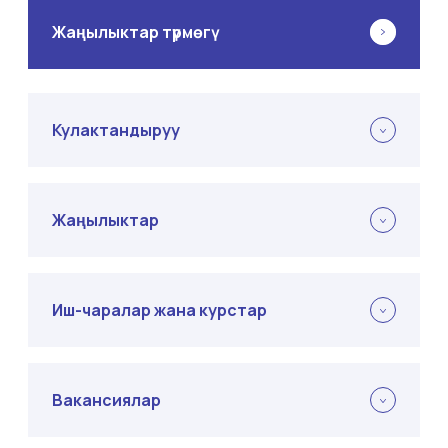
Жаңылыктар түрмөгү
Кулактандыруу
Жаңылыктар
Иш-чаралар жана курстар
Вакансиялар