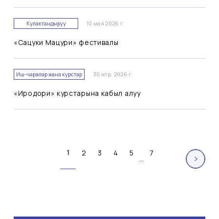
Кулактандыруу
10 мая 2026 г.
«Сацуки Мацури» фестивалы
Иш-чаралар жана курстар
30 апр. 2026 г.
«Иродори» курстарына кабыл алуу
1
2
3
4
5
7
...