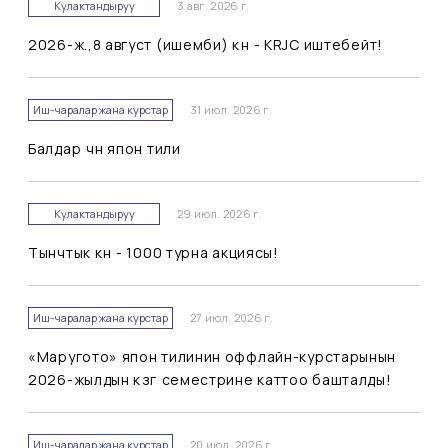
Кулактандыруу
3 авг. 2026 г.
2026-ж.,8 август (ишемби) күнү - KRJC иштебейт!
Иш-чаралар жана курстар
31 июл. 2026 г.
Балдар үчүн япон тили
Кулактандыруу
29 июл. 2026 г.
Тынчтык күнү - 1000 турна акциясы!
Иш-чаралар жана курстар
27 июл. 2026 г.
«Маругото» япон тилинин оффлайн-курстарынын
2026-жылдын күзгү семестрине каттоо башталды!
Иш-чаралар жана курстар
20 июл. 2026 г.