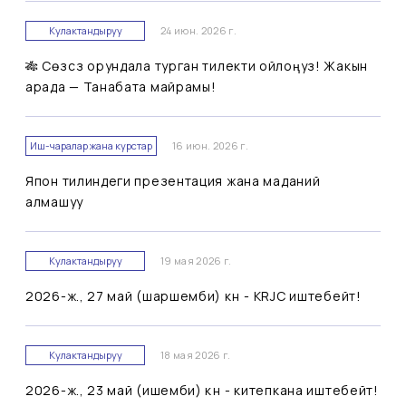
Кулактандыруу
24 июн. 2026 г.
🎋 Сөзсүз орундала турган тилекти ойлоңуз! Жакын
арада — Танабата майрамы!
Иш-чаралар жана курстар
16 июн. 2026 г.
Япон тилиндеги презентация жана маданий
алмашуу
Кулактандыруу
19 мая 2026 г.
2026-ж., 27 май (шаршемби) күнү - KRJC иштебейт!
Кулактандыруу
18 мая 2026 г.
2026-ж., 23 май (ишемби) күнү - китепкана иштебейт!