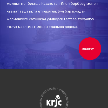
жылдын ноябрында Казакстан-Япон борбору менен
кызматташтыкта өткөрүлгөн. Бул баракчадан
жарманкеге катышкан университеттер тууралуу
толук маалымат менен тааныша аласыз.
Улантуу