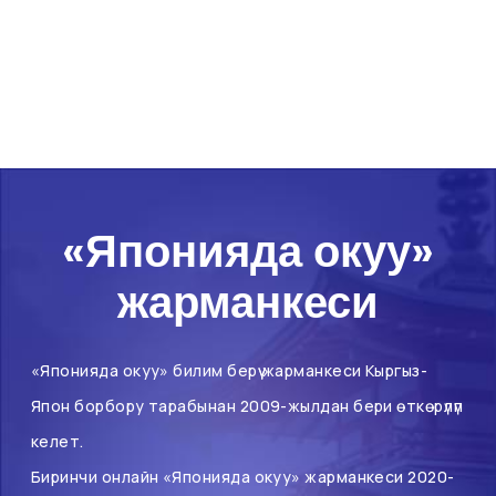
«Японияда окуу»
жарманкеси
«Японияда окуу» билим берүү жарманкеси Кыргыз-
Япон борбору тарабынан 2009-жылдан бери өткөрүлүп
келет.
Биринчи онлайн «Японияда окуу» жарманкеси 2020-