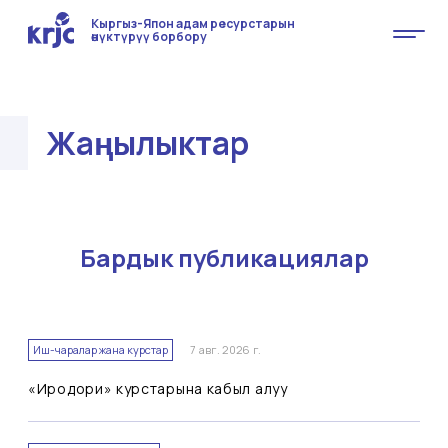
Кыргыз-Япон адам ресурстарын
өнүктүрүү борбору
Жаңылыктар
Бардык публикациялар
Иш-чаралар жана курстар
7 авг. 2026 г.
«Иродори» курстарына кабыл алуу